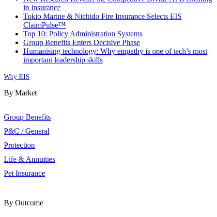
in Insurance
Tokio Marine & Nichido Fire Insurance Selects EIS
ClaimPulse™
Top 10: Policy Administration Systems
Group Benefits Enters Decisive Phase
Humanising technology: Why empathy is one of tech’s most
important leadership skills
Why EIS
By Market
Group Benefits
P&C / General
Protection
Life & Annuities
Pet Insurance
By Outcome