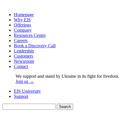
Homepage
Why EIS
Offerings
Company
Resources Center
Careers
Book a Discovery Call
Leadership
Customers
Newsroom
Contact
We support and stand by Ukraine in its fight for freedom.
Join us →
EIS University
Support
Search
for: