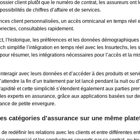
ossier client plutôt que le numéro de contrat, les assureurs on
possibilités de chiffres d’affaire et de services.
es client personnalisées, un accès omnicanal en temps réel et 
orrectes, consultables rapidement.
ct, l’historique, les préférences et les données démographiques 
ch simplifie l’intégration en temps réel avec les Insurtechs, les
pour résumer, les intégrations nécessaires pour l’accès et la mi
’interagir avec leurs données et d’accéder à des produits et ser
attendre la fin d’un traitement par lot lancé pendant la nuit ou
 rapidité et cette simplicité s’étendent également aux parties p
et les experts en assurance, grâce aux applications basées sur d
ance de petite envergure.
ntes catégories d’assurance sur une même plat
e redéfinir les relations avec les clients et entre différentes ent
ance commercial et les conducteurs couverts par ce contrat, ou tou