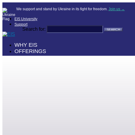
We support and stand by Ukraine in its fight for freedom.
Join us →
EIS University
Support
Search for:
WHY EIS
OFFERINGS
RESOURCES
COMPANY