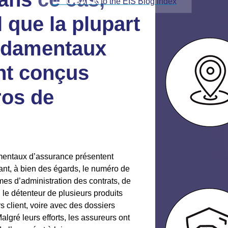

GO BACK
to the EIS Blog index
 que la plupart
ndamentaux
nt conçus
ros de
entaux d’assurance présentent
ant, à bien des égards, le numéro de
èmes d’administration des contrats, de
, le détenteur de plusieurs produits
 client, voire avec des dossiers
lgré leurs efforts, les assureurs ont